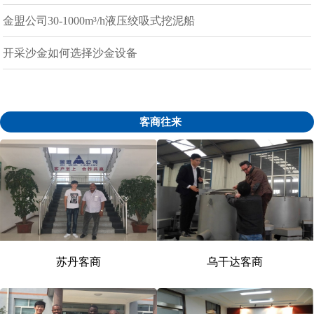
金盟公司30-1000m³/h液压绞吸式挖泥船
开采沙金如何选择沙金设备
客商往来
苏丹客商
乌干达客商