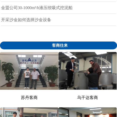
金盟公司30-1000m³/h液压绞吸式挖泥船
开采沙金如何选择沙金设备
客商往来
苏丹客商
乌干达客商