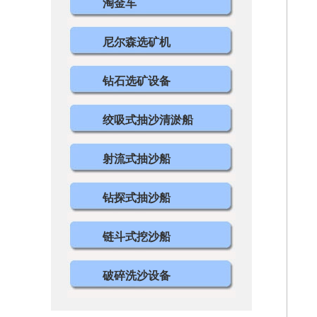
淘金车
尼尔森选矿机
钻石选矿设备
绞吸式抽沙清淤船
射流式抽沙船
钻探式抽沙船
链斗式挖沙船
破碎洗沙设备