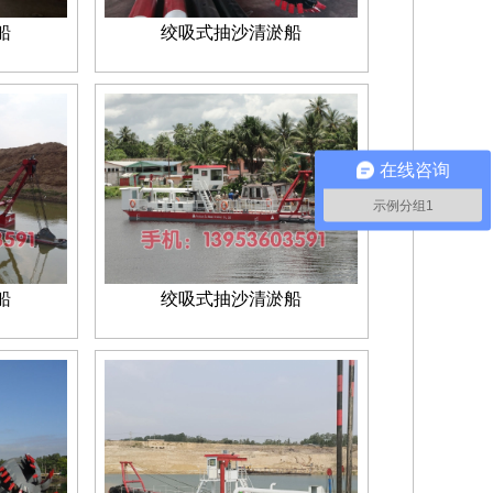
船
绞吸式抽沙清淤船
在线咨询
示例分组1
船
绞吸式抽沙清淤船