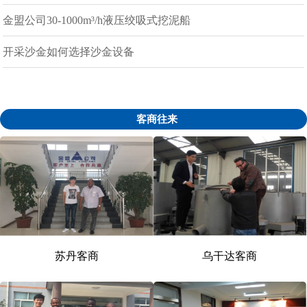
金盟公司30-1000m³/h液压绞吸式挖泥船
开采沙金如何选择沙金设备
客商往来
苏丹客商
乌干达客商