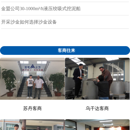
金盟公司30-1000m³/h液压绞吸式挖泥船
开采沙金如何选择沙金设备
客商往来
苏丹客商
乌干达客商