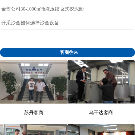
金盟公司30-1000m³/h液压绞吸式挖泥船
开采沙金如何选择沙金设备
客商往来
苏丹客商
乌干达客商