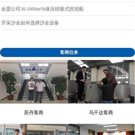
金盟公司30-1000m³/h液压绞吸式挖泥船
开采沙金如何选择沙金设备
客商往来
苏丹客商
乌干达客商